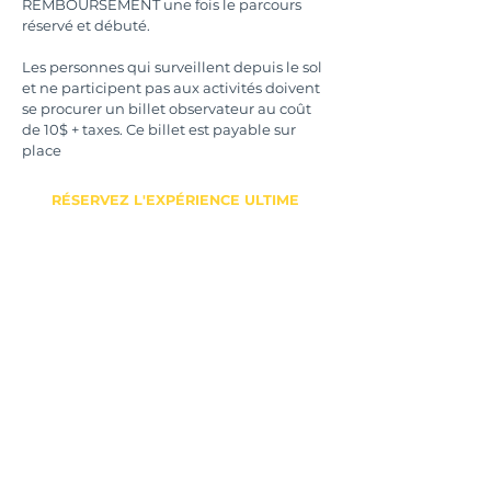
REMBOURSEMENT une fois le parcours
réservé et débuté.
Les personnes qui surveillent depuis le sol
et ne participent pas aux activités doivent
se procurer un billet observateur au coût
de 10$ + taxes. Ce billet est payable sur
place
RÉSERVEZ L'EXPÉRIENCE ULTIME
Météo
​Du temps incertain ? Un peu de pluie?