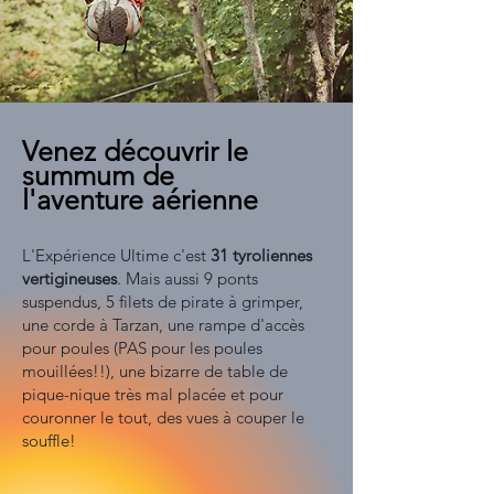
Venez découvrir le
summum de
l'aventure aérienne
L'Expérience Ultime c'est
31 tyroliennes
vertigineuses
. Mais aussi 9 ponts
suspendus, 5 filets de pirate à grimper,
une corde à Tarzan, une rampe d'accès
pour poules (PAS pour les poules
mouillées!!), une bizarre de table de
pique-nique très mal placée et pour
couronner le tout, des vues à couper le
souffle!